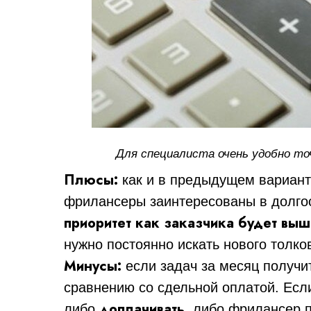
Для специалиста очень удобно то
Плюсы:
как и в предыдущем вариан
фрилансеры заинтересованы в долгос
приоритет как заказчика будет вы
нужно постоянно искать нового толко
Минусы:
если задач за месяц получи
сравнению со сдельной оплатой. Есл
доплачивать
либо
, либо фрилансер 