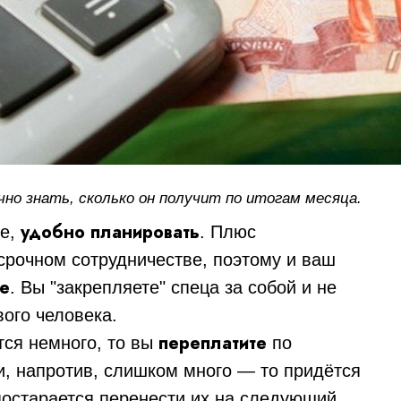
чно знать, сколько он получит по итогам месяца.
удобно планировать
те,
. Плюс
рочном сотрудничестве, поэтому и ваш
ше
. Вы "закрепляете" спеца за собой и не
вого человека.
переплатите
тся немного, то вы
по
и, напротив, слишком много — то придётся
постарается перенести их на следующий