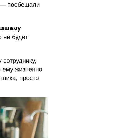
! — пообещали
 вашему
о не будет
 сотруднику,
о ему жизненно
 шика, просто