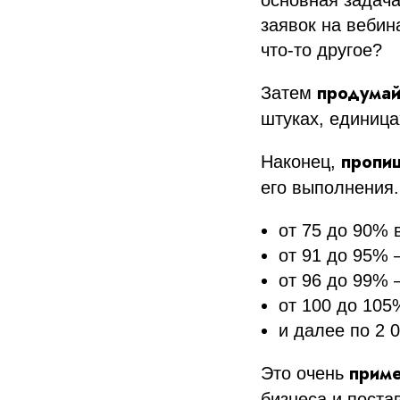
основная задача
заявок на вебин
что-то другое?
продумай
Затем
штуках, единица
пропи
Наконец,
его выполнения.
от 75 до 90%
от 91 до 95% 
от 96 до 99% 
от 100 до 105
и далее по 2 
прим
Это очень
бизнеса и поста