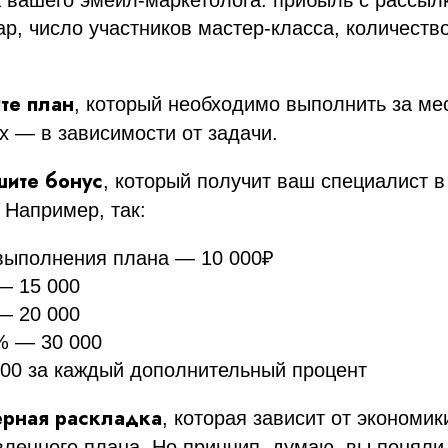
 вашего эмейл-маркетолога: прибыль с рассылк
ар, число участников мастер-класса, количеств
те план
, который необходимо выполнить за мес
х — в зависимости от задачи.
шите бонус
, который получит ваш специалист в
 Например, так:
 выполнения плана — 10 000₽
— 15 000
— 20 000
% — 30 000
000 за каждый дополнительный процент
ерная раскладка
, которая зависит от экономи
вленного плана. Но принцип, думаю, вы поняли