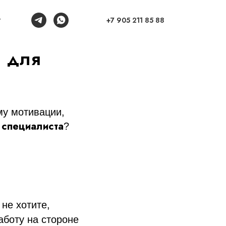
+7 905 211 85 88
г
и для
му мотивации,
 специалиста
?
не хотите,
аботу на стороне