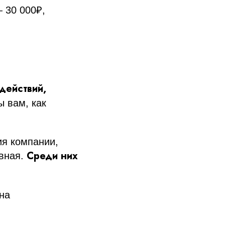
 30 000₽,
действий,
ы вам, как
ия компании,
Среди них
ивная.
 на