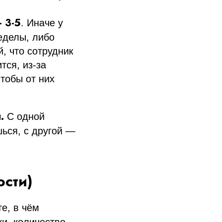
 3-5
. Иначе у
еделы, либо
, что сотрудник
тся, из-за
тобы от них
.
С одной
шься, с другой —
ости)
е, в чём