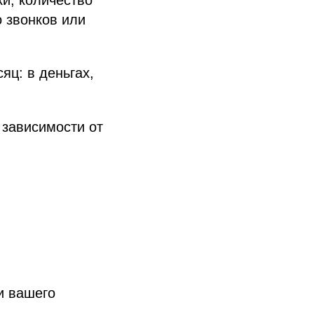
и, количество
о звонков или
яц: в деньгах,
 зависимости от
ки вашего
.